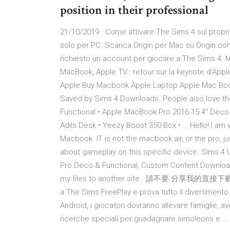
position in their professional
21/10/2019 · Come attivare The Sims 4 sul propri
solo per PC. Scarica Origin per Mac su Origin.c
richiesto un account per giocare a The Sims 4.
MacBook, Apple TV : retour sur la keynote d’A
Apple Buy Macbook Apple Laptop Apple Mac Boo
Saved by Sims 4 Downloads. People also love th
Functional • Apple MacBook Pro 2016 15.4" Deco 
Adils Desk • Yeezy Boost 350 Box • … Hello! I am 
Macbook. IT is not the macbook air, or the pro, j
about gameplay on this specific device. Sims 4 
Pro Deco & Functional, Custom Content Download!
my files to another site.. 請不要 分享我
a The Sims FreePlay e prova tutto il divertiment
Android, i giocatori dovranno allevare famiglie, av
ricerche speciali per guadagnare simoleons e …