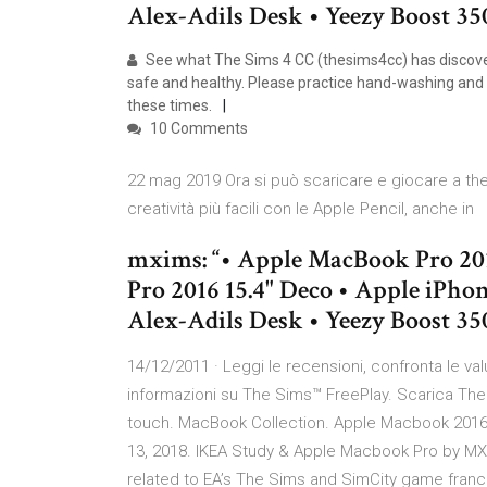
Alex-Adils Desk • Yeezy Boost 35
See what The Sims 4 CC (thesims4cc) has discovere
safe and healthy. Please practice hand-washing and s
these times.
10 Comments
22 mag 2019 Ora si può scaricare e giocare a th
creatività più facili con le Apple Pencil, anche in
mxims: “• Apple MacBook Pro 201
Pro 2016 15.4" Deco • Apple iPh
Alex-Adils Desk • Yeezy Boost 35
14/12/2011 · ‎Leggi le recensioni, confronta le valu
informazioni su The Sims™ FreePlay. Scarica The
touch. MacBook Collection. Apple Macbook 2016 
13, 2018. IKEA Study & Apple Macbook Pro by MXI
related to EA’s The Sims and SimCity game franc