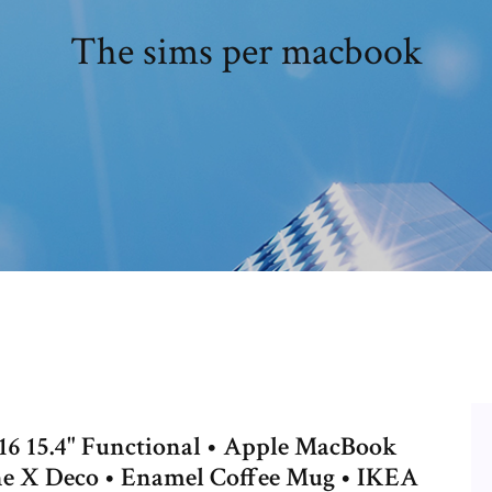
The sims per macbook
6 15.4" Functional • Apple MacBook
one X Deco • Enamel Coffee Mug • IKEA