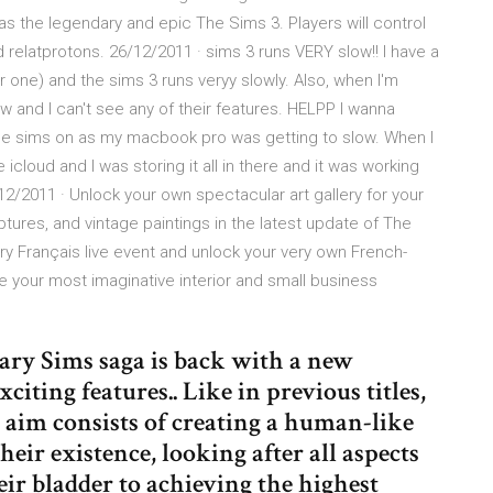
s the legendary and epic The Sims 3. Players will control
nd relatprotons. 26/12/2011 · sims 3 runs VERY slow!! I have a
r one) and the sims 3 runs veryy slowly. Also, when I'm
 and I can't see any of their features. HELPP I wanna
 the sims on as my macbook pro was getting to slow. When I
cloud and I was storing it all in there and it was working
/12/2011 · Unlock your own spectacular art gallery for your
ptures, and vintage paintings in the latest update of The
ry Français live event and unlock your very own French-
te your most imaginative interior and small business
dary Sims saga is back with a new
iting features.. Like in previous titles,
 aim consists of creating a human-like
eir existence, looking after all aspects
heir bladder to achieving the highest