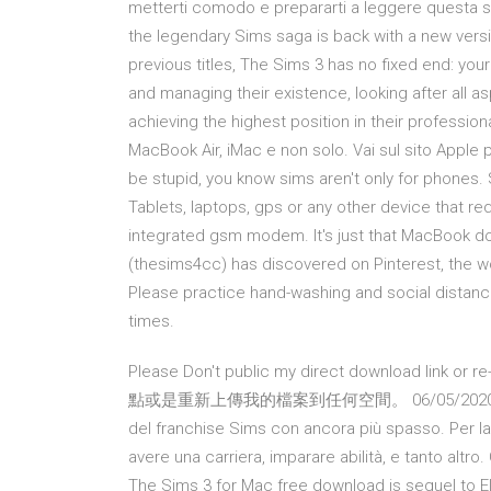
metterti comodo e prepararti a leggere questa s
the legendary Sims saga is back with a new versi
previous titles, The Sims 3 has no fixed end: you
and managing their existence, looking after all asp
achieving the highest position in their professi
MacBook Air, iMac e non solo. Vai sul sito Apple p
be stupid, you know sims aren't only for phones. S
Tablets, laptops, gps or any other device that r
integrated gsm modem. It's just that MacBook do
(thesims4cc) has discovered on Pinterest, the wor
Please practice hand-washing and social distanc
times.
Please Don't public my direct download link 
點或是重新上傳我的檔案到任何空間。 06/05/2020 · Gioca a 
del franchise Sims con ancora più spasso. Per la 
avere una carriera, imparare abilità, e tanto alt
The Sims 3 for Mac free download is sequel to E