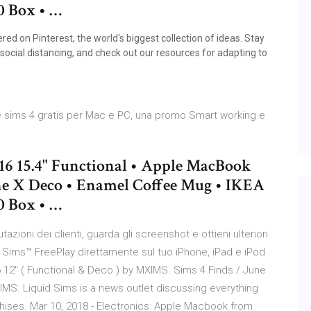
0 Box • …
d on Pinterest, the world's biggest collection of ideas. Stay
ocial distancing, and check out our resources for adapting to
e sims 4 gratis per Mac e PC, una promo Smart working e
6 15.4" Functional • Apple MacBook
one X Deco • Enamel Coffee Mug • IKEA
0 Box • …
tazioni dei clienti, guarda gli screenshot e ottieni ulteriori
 Sims™ FreePlay direttamente sul tuo iPhone, iPad e iPod
12″ ( Functional & Deco ) by MXIMS. Sims 4 Finds / June
MS. Liquid Sims is a news outlet discussing everything
hises. Mar 10, 2018 - Electronics: Apple Macbook from