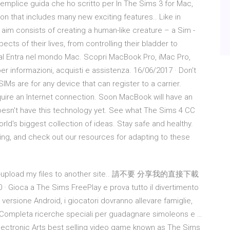
emplice guida che ho scritto per In The Sims 3 for Mac,
on that includes many new exciting features.. Like in
r aim consists of creating a human-like creature – a Sim -
ects of their lives, from controlling their bladder to
onal Entra nel mondo Mac. Scopri MacBook Pro, iMac Pro,
er informazioni, acquisti e assistenza. 16/06/2017 · Don't
IMs are for any device that can register to a carrier.
equire an Internet connection. Soon MacBook will have an
esn't have this technology yet. See what The Sims 4 CC
ld's biggest collection of ideas. Stay safe and healthy.
ing, and check out our resources for adapting to these
or re-upload my files to another site.. 請不要 分享我的直接下載
The Sims FreePlay e prova tutto il divertimento
versione Android, i giocatori dovranno allevare famiglie,
ro. Completa ricerche speciali per guadagnare simoleons e …
lectronic Arts best selling video game known as The Sims