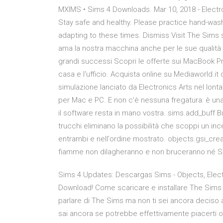
MXIMS • Sims 4 Downloads. Mar 10, 2018 - Elect
Stay safe and healthy. Please practice hand-wash
adapting to these times. Dismiss Visit The Sims sa
ama la nostra macchina anche per le sue qualità 
grandi successi Scopri le offerte sui MacBook Pro
casa e l'ufficio. Acquista online su Mediaworld.it 
simulazione lanciato da Electronics Arts nel lont
per Mac e PC. E non c'è nessuna fregatura: è un
il software resta in mano vostra. sims.add_buff 
trucchi eliminano la possibilità che scoppi un in
entrambi e nell'ordine mostrato. objects.gsi_cre
fiamme non dilagheranno e non bruceranno né S
Sims 4 Updates: Descargas Sims - Objects, Elec
Download! Come scaricare e installare The Sims d
parlare di The Sims ma non ti sei ancora deciso a
sai ancora se potrebbe effettivamente piacerti o 