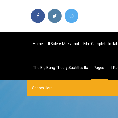
Home
Il Sole A Mezzanotte Film Completo In Ita
The Big Bang Theory Subtitles Ita
Pages
I R