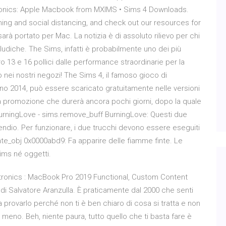
ronics: Apple Macbook from MXIMS • Sims 4 Downloads.
ing and social distancing, and check out our resources for
rà portato per Mac. La notizia è di assoluto rilievo per chi
ludiche. The Sims, infatti è probabilmente uno dei più
 13 e 16 pollici dalle performance straordinarie per la
o nei nostri negozi! The Sims 4, il famoso gioco di
ano 2014, può essere scaricato gratuitamente nelle versioni
a promozione che durerà ancora pochi giorni, dopo la quale
BurningLove - sims.remove_buff BurningLove: Questi due
cendio. Per funzionare, i due trucchi devono essere eseguiti
ate_obj 0x0000abd9: Fa apparire delle fiamme finte. Le
ims né oggetti.
tronics : MacBook Pro 2019 Functional, Custom Content
i Salvatore Aranzulla. È praticamente dal 2000 che senti
 provarlo perché non ti è ben chiaro di cosa si tratta e non
meno. Beh, niente paura, tutto quello che ti basta fare è