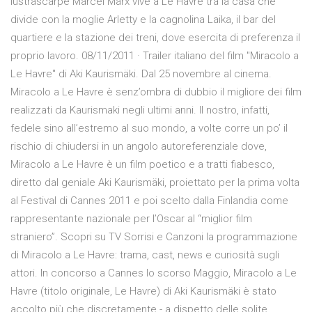
lustrascarpe Marcel Marx vive a Le Havre tra la casa che
divide con la moglie Arletty e la cagnolina Laika, il bar del
quartiere e la stazione dei treni, dove esercita di preferenza il
proprio lavoro. 08/11/2011 · Trailer italiano del film "Miracolo a
Le Havre" di Aki Kaurismäki. Dal 25 novembre al cinema.
Miracolo a Le Havre è senz’ombra di dubbio il migliore dei film
realizzati da Kaurismaki negli ultimi anni. Il nostro, infatti,
fedele sino all’estremo al suo mondo, a volte corre un po’ il
rischio di chiudersi in un angolo autoreferenziale dove,
Miracolo a Le Havre è un film poetico e a tratti fiabesco,
diretto dal geniale Aki Kaurismäki, proiettato per la prima volta
al Festival di Cannes 2011 e poi scelto dalla Finlandia come
rappresentante nazionale per l’Oscar al “miglior film
straniero”. Scopri su TV Sorrisi e Canzoni la programmazione
di Miracolo a Le Havre: trama, cast, news e curiosità sugli
attori. In concorso a Cannes lo scorso Maggio, Miracolo a Le
Havre (titolo originale, Le Havre) di Aki Kaurismäki è stato
accolto più che discretamente - a dispetto delle solite