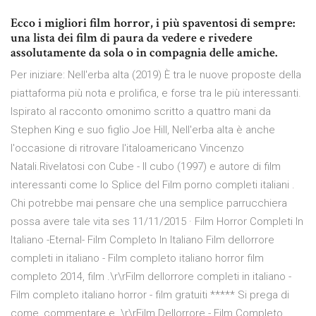
Ecco i migliori film horror, i più spaventosi di sempre:
una lista dei film di paura da vedere e rivedere
assolutamente da sola o in compagnia delle amiche.
Per iniziare: Nell'erba alta (2019) È tra le nuove proposte della
piattaforma più nota e prolifica, e forse tra le più interessanti.
Ispirato al racconto omonimo scritto a quattro mani da
Stephen King e suo figlio Joe Hill, Nell'erba alta è anche
l'occasione di ritrovare l'italoamericano Vincenzo
Natali.Rivelatosi con Cube - Il cubo (1997) e autore di film
interessanti come lo Splice del Film porno completi italiani .
Chi potrebbe mai pensare che una semplice parrucchiera
possa avere tale vita ses 11/11/2015 · Film Horror Completi In
Italiano -Eternal- Film Completo In Italiano Film dellorrore
completi in italiano - Film completo italiano horror film
completo 2014, film .\r\rFilm dellorrore completi in italiano -
Film completo italiano horror - film gratuiti ***** Si prega di
come, commentare e .\r\rFilm Dellorrore - Film Completo