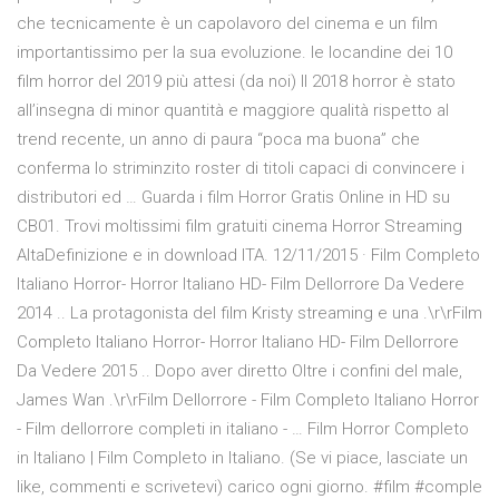
che tecnicamente è un capolavoro del cinema e un film
importantissimo per la sua evoluzione. le locandine dei 10
film horror del 2019 più attesi (da noi) Il 2018 horror è stato
all’insegna di minor quantità e maggiore qualità rispetto al
trend recente, un anno di paura “poca ma buona” che
conferma lo striminzito roster di titoli capaci di convincere i
distributori ed … Guarda i film Horror Gratis Online in HD su
CB01. Trovi moltissimi film gratuiti cinema Horror Streaming
AltaDefinizione e in download ITA. 12/11/2015 · Film Completo
Italiano Horror- Horror Italiano HD- Film Dellorrore Da Vedere
2014 .. La protagonista del film Kristy streaming e una .\r\rFilm
Completo Italiano Horror- Horror Italiano HD- Film Dellorrore
Da Vedere 2015 .. Dopo aver diretto Oltre i confini del male,
James Wan .\r\rFilm Dellorrore - Film Completo Italiano Horror
- Film dellorrore completi in italiano - … Film Horror Completo
in Italiano | Film Completo in Italiano. (Se vi piace, lasciate un
like, commenti e scrivetevi) carico ogni giorno. #film #comple