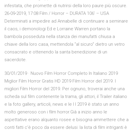
infestata, che promette di nutrirsi della loro paure più oscure.
26-09-2019, 17:08 Film / Horror – DURATA 106′ – USA
Determinati a impedire ad Annabelle di continuare a seminare
il caos, i demonologi Ed e Lorraine Warren portano la
bambola posseduta nella stanza dei manufatti chiusa a
chiave della loro casa, mettendola "al sicuro" dietro un vetro
consacrato e ottenendo la santa benedizione di un
sacerdote.
30/01/2019 · Nuovo Film Horror Completo In Italiano 2019
Miglior Film Horror Gratis HD 2019 Film Horror del 2019. I
migliori Film Horror del 2019. Per ognuno, troverai anche una
scheda sul film contenente la trama, gli attori, il Trailer italiano
e la foto gallery, articoli, news e le I l 2019 è stato un anno
molto generoso con i film horror.Già a inizio anno le
aspettative erano alquanto rosee e bisogna ammettere che a
conti fatti c’è poco da essere delusi: la lista di film intriganti è