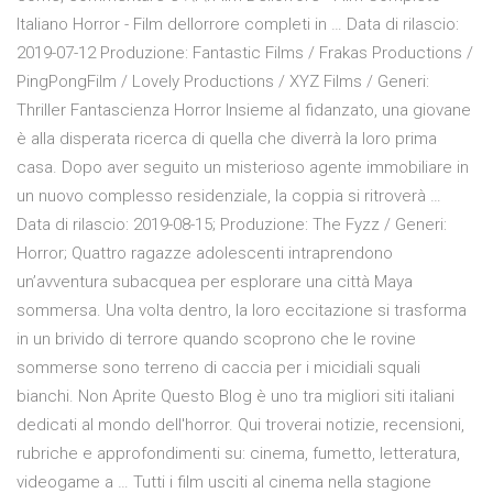
Italiano Horror - Film dellorrore completi in … Data di rilascio:
2019-07-12 Produzione: Fantastic Films / Frakas Productions /
PingPongFilm / Lovely Productions / XYZ Films / Generi:
Thriller Fantascienza Horror Insieme al fidanzato, una giovane
è alla disperata ricerca di quella che diverrà la loro prima
casa. Dopo aver seguito un misterioso agente immobiliare in
un nuovo complesso residenziale, la coppia si ritroverà …
Data di rilascio: 2019-08-15; Produzione: The Fyzz / Generi:
Horror; Quattro ragazze adolescenti intraprendono
un’avventura subacquea per esplorare una città Maya
sommersa. Una volta dentro, la loro eccitazione si trasforma
in un brivido di terrore quando scoprono che le rovine
sommerse sono terreno di caccia per i micidiali squali
bianchi. Non Aprite Questo Blog è uno tra migliori siti italiani
dedicati al mondo dell'horror. Qui troverai notizie, recensioni,
rubriche e approfondimenti su: cinema, fumetto, letteratura,
videogame a … Tutti i film usciti al cinema nella stagione