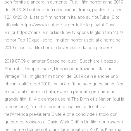
ben fornita e ancora in aumento. Tutti i film horror anno 2019
del 2019: 80 schede con recensione, trama, poster e trailer.
12/10/2018 · Lista di film horror in Italiano su YouTube. Sito
ufficiale https://www.kisstube.tv per tutte le playlist Canali
amici: https://canaliamici.kisstube.tv spons Migliori film 2019
horror Top 10 quali sono i migliori horror usciti al cinema nel
2019 classifica film horror da vedere e da non perdere
2019-07-09 xHamster Sesso nel culo , Succhiare il cazzo ,
Sborrata , Doppio anale , Doppia penetrazione , Italiano ,
Vintage Tra i migliori film horror del 2019 ce n’è anche uno
che in realtà è del 2018, ma si è diffuso solo quest’anno. Non
è uscito al cinema in Italia, ed è un peccato perché è un
grande film. Il 14 dicembre uscirà The Birth of a Nation (qui la
recensione), film che racconta una rivolta di schiavi
nell'America pre-Guerra Civile e che condivide il titolo con
questo capolavoro di David Wark Griffith.Un film controverso
per come dipinge sotto una luce positiva il Ku Klux Klan, ma