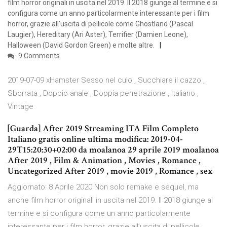
film horror originali in uscita nel 2019. Il 2018 giunge al termine e si
configura come un anno particolarmente interessante per i film
horror, grazie all’uscita di pellicole come Ghostland (Pascal
Laugier), Hereditary (Ari Aster), Terrifier (Damien Leone),
Halloween (David Gordon Green) e molte altre.
9 Comments
2019-07-09 xHamster Sesso nel culo , Succhiare il cazzo ,
Sborrata , Doppio anale , Doppia penetrazione , Italiano ,
Vintage
[Guarda] After 2019 Streaming ITA Film Completo
Italiano gratis online ultima modifica: 2019-04-
29T15:20:30+02:00 da moalanoa 29 aprile 2019 moalanoa
After 2019 , Film & Animation , Movies , Romance ,
Uncategorized After 2019 , movie 2019 , Romance , sex
Aggiornato: 8 Aprile 2020 Non solo remake e sequel, ma
anche film horror originali in uscita nel 2019. Il 2018 giunge al
termine e si configura come un anno particolarmente
interessante per i film horror, grazie all’uscita di pellicole