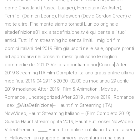
come Ghostland (Pascal Laugier), Hereditary (Ari Aster),
Terrifier (Damien Leone), Halloween (David Gordon Green) e
molte altre. Finalmente siamo tornati! L'unico originale
altadefinizione01 ex. altadefinizione.tv è qui per te e i tuoi
amici. Tutti i film streaming hd senza limiti. I migliori film
comici italiani del 2019 Film già usciti nelle sale, oppure pronti
ad approdarvi nei prossimi mesi: quali sono le migliori
commedie del 2019? Ve lo raccontiamo noi [Guarda] After
2019 Streaming ITA Film Completo Italiano gratis online ultima
modifica: 2019-04-29T15:20:30+02:00 da moalanoa 29 aprile
2019 moalanoa After 2019 , Film & Animation , Movies ,
Romance , Uncategorized After 2019 , movie 2019 , Romance
, sex [@AltaDefinizione]~ Haunt film Streaming (ITA) –
NowVideo, Haunt Streaming.Italiano – (Film Completo 2019)
Guarda Haunt streaming ita 2019, Haunt PutLocker NowVideo
VideoPremium, _____ Haunt film online in italiano Trama La sera
di Halloween, un gruppo di amici si avventura in una casa