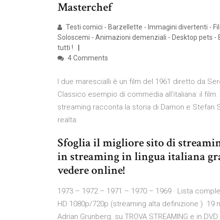
Masterchef
Testi comici - Barzellette - Immagini divertenti - Fi
Soloscemi - Animazioni demenziali - Desktop pets - B
tutti !
4 Comments
I due marescialli è un film del 1961 diretto da Se
Classico esempio di commedia all'italiana: il fil
streaming racconta la storia di Damon e Stefan S
realta.
Sfoglia il migliore sito di streamin
in streaming in lingua italiana gr
vedere online!
1973 – 1972 – 1971 – 1970 – 1969 · Lista compl
HD 1080p/720p (streaming alta definizione ) 19 ma
Adrian Grunberg. su TROVA STREAMING e in DVD e B