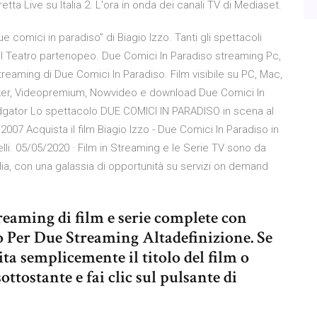
ta Live su Italia 2. L'ora in onda dei canali TV di Mediaset.
 comici in paradiso” di Biagio Izzo. Tanti gli spettacoli
l Teatro partenopeo. Due Comici In Paradiso streaming Pc,
streaming di Due Comici In Paradiso. Film visibile su PC, Mac,
cker, Videopremium, Nowvideo e download Due Comici In
dgator Lo spettacolo DUE COMICI IN PARADISO in scena al
/2007 Acquista il film Biagio Izzo - Due Comici In Paradiso in
nelli. 05/05/2020 · Film in Streaming e le Serie TV sono da
alia, con una galassia di opportunità su servizi on demand
reaming di film e serie complete con
so Per Due Streaming Altadefinizione. Se
ta semplicemente il titolo del film o
sottostante e fai clic sul pulsante di