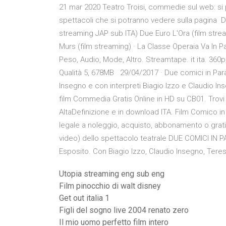
21 mar 2020 Teatro Troisi, commedie sul web: si p
spettacoli che si potranno vedere sulla pagina 
streaming JAP sub ITA) Due Euro L'Ora (film strea
Murs (film streaming) · La Classe Operaia Va In Pa
Peso, Audio, Mode, Altro. Streamtape. it ita. 360p
Qualità 5, 678MB 29/04/2017 · Due comici in Par
Insegno e con interpreti Biagio Izzo e Claudio I
film Commedia Gratis Online in HD su CB01. Trov
AltaDefinizione e in download ITA. Film Comico in 
legale a noleggio, acquisto, abbonamento o gratis
video) dello spettacolo teatrale DUE COMICI IN 
Esposito. Con Biagio Izzo, Claudio Insegno, Tere
Utopia streaming eng sub eng
Film pinocchio di walt disney
Get out italia 1
Figli del sogno live 2004 renato zero
Il mio uomo perfetto film intero