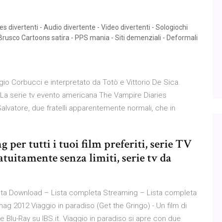
les divertenti - Audio divertente - Video divertenti - Sologiochi
rusco Cartoons satira - PPS mania - Siti demenziali - Deformali
rgio Corbucci e interpretato da Totò e Vittorio De Sica.
m. La serie tv evento americana The Vampire Diaries
alvatore, due fratelli apparentemente normali, che in
g per tutti i tuoi film preferiti, serie TV
atuitamente senza limiti, serie tv da
eta Download – Lista completa Streaming – Lista completa
g 2012 Viaggio in paradiso (Get the Gringo) - Un film di
lu-Ray su IBS.it. Viaggio in paradiso si apre con due