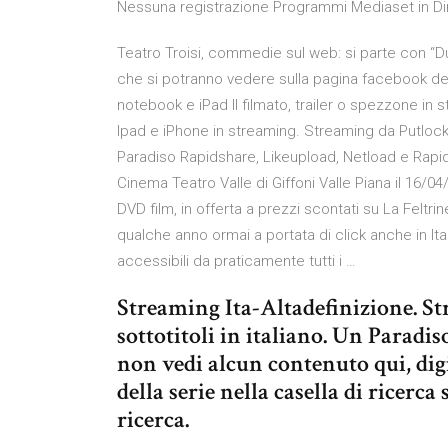
Nessuna registrazione Programmi Mediaset in Diret
Teatro Troisi, commedie sul web: si parte con “Due
che si potranno vedere sulla pagina facebook de
notebook e iPad Il filmato, trailer o spezzone in 
Ipad e iPhone in streaming. Streaming da Putlo
Paradiso Rapidshare, Likeupload, Netload e Rapi
Cinema Teatro Valle di Giffoni Valle Piana il 16/04
DVD film, in offerta a prezzi scontati su La Feltri
qualche anno ormai a portata di click anche in It
accessibili da praticamente tutti i …
Streaming Ita-Altadefinizione. St
sottotitoli in italiano. Un Paradi
non vedi alcun contenuto qui, digi
della serie nella casella di ricerca 
ricerca.