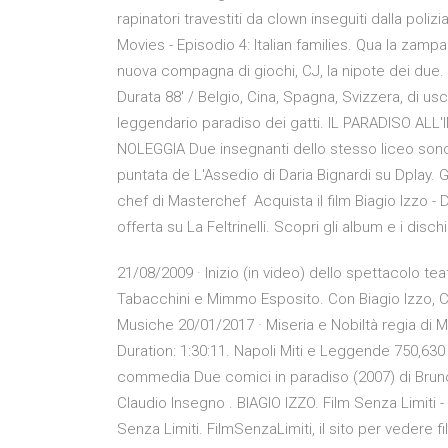
rapinatori travestiti da clown inseguiti dalla poliz
Movies - Episodio 4: Italian families. Qua la zam
nuova compagna di giochi, CJ, la nipote dei due
Durata 88′ / Belgio, Cina, Spagna, Svizzera, di usc
leggendario paradiso dei gatti. IL PARADISO ALL
NOLEGGIA Due insegnanti dello stesso liceo sono 
puntata de L'Assedio di Daria Bignardi su Dplay.
chef di Masterchef Acquista il film Biagio Izzo - 
offerta su La Feltrinelli. Scopri gli album e i disch
21/08/2009 · Inizio (in video) dello spettacolo t
Tabacchini e Mimmo Esposito. Con Biagio Izzo, C
Musiche 20/01/2017 · Miseria e Nobiltà regia di Ma
Duration: 1:30:11. Napoli Miti e Leggende 750,630
commedia Due comici in paradiso (2007) di Bruno T
Claudio Insegno . BIAGIO IZZO. Film Senza Limiti -
Senza Limiti. FilmSenzaLimiti, il sito per vedere 