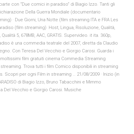
arte con “Due comici in paradiso” di Biagio Izzo. Tanti gli
Dichiarazione Della Guerra Mondiale (documentario
ming) · Due Giorni, Una Notte (film streaming ITA e FRA Les
radiso (film streaming) Host, Lingua, Risoluzione, Qualità,
, Qualità 5, 678MB, AAC, GRATIS. Supervideo. it ita. 360p,
adiso è una commedia teatrale del 2007, diretta da Claudio
nsegno. Con Teresa Del Vecchio e Giorgio Carosi. Guarda i
i moltissimi film gratuiti cinema Commedia Streaming
streaming. Trova tutti i film Comico disponibili in streaming
. Scopri per ogni Film in streaming … 21/08/2009 · Inizio (in
PARADISO di Biagio Izzo, Bruno Tabacchini e Mimmo
sa Del Vecchio e Giorgio Carosi. Musiche