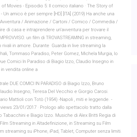
ia of Movies - Episodio 5: Il comico italiano · The Story of
pa - Un amico è per sempre [HD] [ITA] (2019) Ha anche una
. Avventura / Animazione / Cartoni / Comico / Commedia /
ire di casa e intraprendere un'avventura per trovare il
'IMPROVVISO. un film di TROVASTREAMING in streaming,
rivali in amore. Durante Guarda in live streaming la
 Ghali, Tommaso Paradiso, Peter Gomez, Michela Murgia, lo
Due Comici In Paradiso di Biagio Izzo, Claudio Insegno in
i in vendita online a
eatrale DUE COMICI IN PARADISO di Biagio Izzo, Bruno
laudio Insegno, Teresa Del Vecchio e Giorgio Carosi.
rio Mattioli con Totò (1954) -Napoli , miti e leggende. -
 views 23/01/2017 · Prologo allo spettacolo tratto dalla
abacchini e Biagio Izzo. Musiche di Alex Britti Regia di
 Film Streaming in Altadefinizione, in Streaming su Film
film streaming su iPhone, iPad, Tablet, Computer senza limiti.